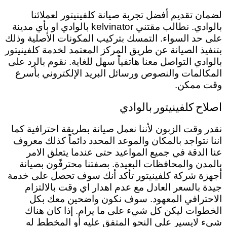
لضمان تقديم أفضل تجربة صيانة كلفينيتور لعملائنا
بالوادي. نطالب مقتني kelvinator بالوادي او بأي مدينة
على حد السواء. التمسك بتركيب المكونات الأصلية وذلك
بتنفيذ الصيانة عن طريق المركز المعتمد لخدمة كلفينيتور
بالوادي التواصل معنا هاتفياً سهل للغاية. نقوم بالرد على
المكالمات والنصوص ورسائل البريد الإلكتروني بأسرع
وقت ممكن.
اصلاح كلفينيتور بالوادي
نقدر وقت الزبون لأننا نعمل صيانة بطريقة احترافية كما
اننا نتواجد بالمكان والموعد المحدد دائماً كذلك معروف
عنا الدقة في جميع المواعيد حتى عندما يتعلق الامر
بالمدن والمحافظات البعيدة.
بصفتنا
محترفًون بصيانة
أجهزة شركة كلفينيتور تأكد أنك سوف تحصل على خدمة
جيدة بالسعر العادل مع عدم اهدار اي وقت بالالتزام
الاحترافي المعهود. سوف نكون واضحين معك بكل
الخطوات ليكن كل شيء على ما يرام. إذا كان هناك
شيء لايسير على النحو المتفق عليه أو المخطط له