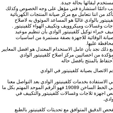
لمستخدم لبقائها بحالة جيدة.
ب دائمًا استشارة فني مؤهل على وجه الخصوص وكذلك
تأكد من اننا نتعامل مع مركز صيانة المنتجات الكهربائية
فينيتور بالوادي غالبًا هو المساعد الموثوق به لاصلاح
اجات وغسالات وميكروويف وتكييف الهواء كلفينيتور .
يف خبراء توكيل كلفينيتور الوادي بأن تنظيم موعيد
صيانة الوقائية للاجهزة بصفة مستمرة من اساسيات
محافظة عليها.
ع ذلك نجد بأن عامل الاستخدام المعتدل هو افضل المعايير
مؤكدة من اخصائيين مركز اصلاح كلفينيتور الوادي
أحتفاظ بالمنتج بافضل حاله
م الاتصال بصيانة كلفينيتور في الوادي
تي الاستفادة بخدمات كلفينيتور الوادي بعد
التواصل معنا
علي الخط الساخن 19089 فهو الرقم الموحد المهتم بكل ما
ص اجهزة ثلاجات وغسالات كلفينيتور والتكييف في
وادي.
فحص الدقيق المتوافق مع تحديثات كلفينيتور بالطبع