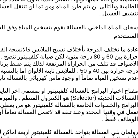
الطلمبة وبالتالي لن يتم طرد المياه ومن ثما لن تنتقل الغس
تنشيف الغسيل .
سخان المياة الداخلي بالغسالة يقوم بتسخين المياة وفق ال
المستخدم
عادة ما تختلف الدرجة بأختلاف نسيج الملابس فالانسجة القط
حرارة بين 60 و 80 درجة مئوية لكن صيانة كلفينيتور ت
الاصواف قد تتلف من الحراراة المرتفعة لذلك يتم ضبط برنام
درجة حرارة بين 40 و 50 . للملابس ثابتة الالوا
عدم تسخين المياة تماماً او وجود ماس كهربائي بالغسالة نا
الغسالات الحديثة (Selector) هو الكنترول المن
البرامج والخطوات الخاصة بالغسالة كلفينيتور هو من يعطي ا
تعمل في وقتها المحدد وعند تلفه قد لاتعمل الغسالة تماماً
الوظائف فقط .
رولمان بلي الغسالة يتواجد بالغسالة كلفينيتور اربعة اماكن ل