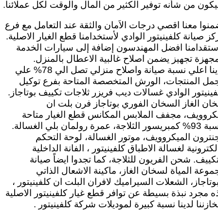
كون من شأنه توفير الكثير من المال والوقت لكل عملائنا.
منوا معنا اقصي درجات الاَمان والثقة عند التعامل مع فرع
كز صيانة كلفينيتور الوادي لأستخدامنا قطع الغيار الاصلية.
ستقدامنا افضل المهندسون إضافة إلى سيارات الخدمة
مجهزة تجهيز يضمن اصلاح غالبية الاعطال بالمنزل.
لدينا اعلي نسبة صيانة واصلاح منزلي تصل الي 78% علي
مل المنتجات، الورش المتخصصة المتاحة بفرع توكيل
فينيتور الوادي غسالات ديب فريزر ثلاجات تكييف بوتاجاز.
ان الغاز السخان الفوري بوتاجاز فرن بلت ان
كروويف، مجفف الملابس المكانس قطع الغيار متاحة
بنسبة 93% كمبريسور الثلاجة، عمرة رولمان بلي الغسالة.
نترون الميكروويف، موتور الغسالة، لوحة التحكم
لكترونية لغسالة الاطباق كلفينيتور ، الفانة الداخلية
تكييف. شحن الفريون للثلاجة، كما تجدوا ايضاً صيانة
موعة المياة لسخان الغاز، ماكينة الاشعال الذاتي
بوتاجاز، الشعلات السيراميك لافران البلت ان كلفينيتور ،
ه مجرد نبذة بسيطة عن توافر قطع غيار كلفينيتور الاصلية
خازننا لدينا نسبة كبيرة لموديلات شركة كلفينيتور .