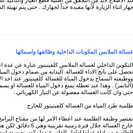
ند الاصلاح لابد من التحقق من اصلية قطع الغيار والتأكيد 
جهاز اثناء الزيارة لأنها مفيدة جداً لجهازك . حتى يتم تهيئة 
غسالة الملابس المكونات الداخلية وظائفها واسمائه
ا
التكوين الداخلي لغسالة الملابس كلفينيتور عبارة عن عدة ا
نحصل على ناتج الاداء للغسالة. ال
بداية من صمام دخول الميا
ووظيفته السماح بدخول المياة للغسالة كلفينيتور عند اخذ ال
(التايمر) . وهذا عند تعطله يمنع دخول المياة للغسالة او يس
حتي وان كانت الغسالة مفصولة عن التيار الكهربائي .
طلمبة طرد المياة من الغسالة كلفينيتور للخارج
تقتصر وظيفة الطلمبة عند اعطاء الامر لها من مفتاح البرامج
خارج الغسالة خلال فترة زمنية
الطلمبة من اداء عملها اولها . الفلتر عندما يكون به سدد ا