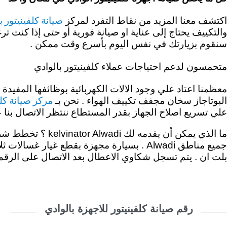
صيانة كلفينيتور ب
اكتشف معنا المزيد من نقاط التفرد لمركز
والتكييف يحتاج إلى عناية او صيانة فورية أو حتى إذا كنت
سنقوم بزيارتك في نفس اليوم بأسرع وقت ممكن .
متحمسون لدعم احتياجات عملاء كلفينيتور بالوادي
معظمنا اعتاد علي وجود الالات الكهربائية بوظائفها المفيدة
مركز صيانة كلف
البوتاجاز سخان مجفف تكييف الهواء . نحن بـ
علي تسريع اصلاح الجهاز بقدر المستطاع ننتظر الاتصال بنا علي رقم الخط الساخن كلفينيتور 19089 . 
ما الذي يمكن أن يقدمه لك kelvinator Alwadi ؟
تخطط شركة 
جميع مناطق Alwadi . بسيارة مجهزة بقطع غي
بلت ان . يتم تسجل شكاوي الاعطال بعد الاتصال على الرقم 
رقم صيانة كلفينيتور للاجهزة بالوادي