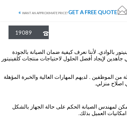

GET A FREE QUOTE »
نيتور الاسكندرية
كلفينيتور المنصورة
كلفينيتور المنوفية
كلفينيتور البحيرة
WANT AN APPROXIMATE PRICE?
19089

بصفتنا خبراء في مجال اصلاح اجهزة كلفينيتور بالوادي. لأننا نعرف كيفية ضمان الصيانة بالجودة
ي جاهدين لإيجاد أفضل الحلول لاحتياجات منتجات كلفينيتور
ة من الموظفين . لديهم المهارات العالية والخبرة المؤهلة
 اصلاح منزلي.
يمكن لمهندس الصيانة الحكم على حالة الجهاز بالشكل
امكانيات العميل بذلك.