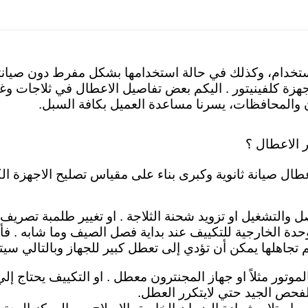
ستخدام، وكذلك في حالة استخدامها بشكل مفرط دون صيانتها 
زة كلفينيتور . اليكم
بعض تفاصيل الاعطال في ثلاجات وغس
مدن والمحافظات، يسرنا مساعدة العميل بكافة السبل.
 الاعطال ؟
طال صيانة ثانوية وكبرى بناء على مقياس تصليح الاجهزة الكه
صل والتشغيل او تزويد شحنة الثلاجة . او تغيير طلمبة تصريف
حدة الخارجية للتكييف عند بداية فصل الصيف وما شابه . فأ
تجاهلها يمكن أن تؤدي إلى تعطل كبير للجهاز وبالتالي سيت
الموتور مثلاً او جهاز المجنترون معطل . او التكييف يحتاج إل
حص الجيد حتي لايتكرر العطل.