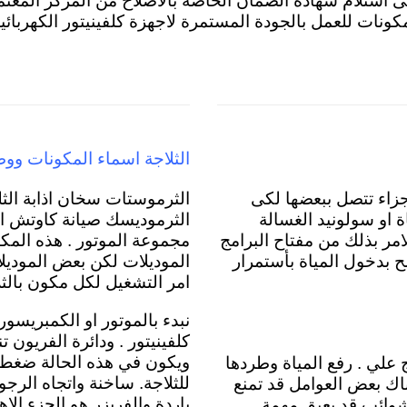
على استلام شهادة الضمان الخاصة بالاصلاح من المركز المعتم
المكونات للعمل بالجودة المستمرة لاجهزة كلفينيتور الكهربائية
الثلاجة اسماء المكونات ووظ
جزاء تتصل ببعضها لكى
الثرموستات سخان اذابة الثلج
ة
او سولونيد الغسالة
الثرموديسك صيانة كاوتش الب
امر بذلك من مفتاح البرامج
مجموعة الموتور . هذه المكو
مح بدخول المياة بأستمرار
الموديلات لكن بعض الموديلات
امر التشغيل لكل مكون بالثل
نبدء بالموتور او الكمبريسور
كلفينيتور
. ودائرة الفريون 
ويكون في هذه الحالة ضغط 
 علي . رفع المياة وطردها
للثلاجة. ساخنة واتجاه الر
 تقريبية وهي 5 دقائق لكن هناك بعض العوامل قد تمنع
باردة والفريزر هو الجزء ال
و شوائب قد يعيق مهمة