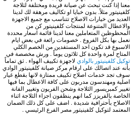
معنا إذا كنت تبحث عن صيانة فريدة ومختلفة لثلاجة
كلفينيتور مثلاً. بدون خبايا او تكاليف مرهقة لك لدينا
العديد من خيارات الاصلاح تتناسب مع جميع الاجهزة
والاعطال المتنوعة لمنتجات كلفينيتور كن من
المحظوظين المتعاملين معنا لدينا قائمة اسعار محددة
نعمل بها بكل الفروع . خصومات رائعة في بعض ايام
الاسبوع قد تكون احد المستفدين من الخصم الكلي
المتاح لمرة واحدة كل ثلاثون يوماً . ورش مخصصة في
توكيل كلفينيتور بالوادي
لاجهزة تكييف الهواء . ثق تماماً
بأنه عند اتصالك على ارقام مركز صيانة كلفينيتور الوادي
سوف تجد خدمات اصلاح تكييف ممتازة لانها بقطع غيار
اصلية ومهندسون مدربون على كافة الاعطال بما فيها
تغيير كمبريسور الثلاجة وشحن الفريون وتغيير الفانة
الخاصة بالفريزز كما انهم ينظفون اجزاء الثلاجة اثناء
الاصلاح بأحترافية شديدة . اضف على كل ذلك الضمان
المعتمد لتوكيل كلفينيتور مصر الفرع الرئيسي .