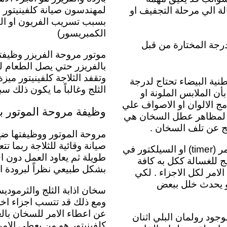
لمهندسون صيانة كلفينيتور لل
الة الي مرحلة التجفيف او
بسبب تسريب الفريون او الكم
الكمبريسور)
درجة المختارة من قبل
موتور مروحة الفريزر
وظيفت
بالفريزر حتي يصل الطعام لد
وتقفد الثلاجة كلفينيتور ميزة
نية البيضاء تحتاج لدرجة
الثلج وغالباً ما يكون ذلك 
نصح . بأن الملابس الملونة او
ج الالوان او الاصواف علي
وظيفة مروحة الموتور با
ن اما بالنسبة لمظاهر عطل السخان هي
تج عن تلف السخان .
مروحة الموتور ووظيفتها ضخ ا
صيانة وقائية للثلاجة ربما
مفتاح اختيار البرامج بالغسالة كلفينيتور او بمسمي اخر التايمر (timer) او السيلكتور في
طويلة ثم يعاود العمل دون ا
ظم . والمبرمج للغسالة ككل به كافة
بشكل طبيعي نظراً لبرودة ال
لامر لكل الاجزاء . لكي
 او يحدث خلل ببعض
سخان اذابة الثلج والثرمود
ومع ذلك قد تتسب اجزاء اخ
عن اعطاء الامر للسخان بال
وجود رولمان البلي اثنان
كلفينيتور هو من يعطي الامر