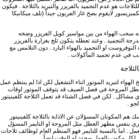
ثلاجات هو عدم التجميد بالفريزر والتبريد بالثلاجة . فيكون
بريسور لايقوم بضخ غاز الفريون جيداً (تلف ميكانيكا
ه سحب الهواء من بين مواسير كويل الفريزر وضخه
رجة التجميد . وعند تعطله يتكون ثلج بغزارة بالفريزر
 النوفروست او التجميد بالهواء البارد . دون التلامس مع
سبب في عدم تجميد المأكولات .
لثلاجة
لهواء لتبريد الموتور اثناء التشغيل لكن اذا لم ينتظم عمل
 تتعطل المروحة في فصل الصيف قد يتوقف الموتور اوقات
ي مشاكل . لكن في فصل الشتاء قد تعمل الثلاجة كلفينيتور
جو .
يسك
هم المكونان المسؤلان عن الاذابة بالثلاجة كلفينيتور
ري بنفس مظهر العطل مثل المروحة او التايمر المسؤل
عمل .
اما بالنسبة للتايمر فهو المنظم العام لوظائف ثلاجات
 لكل مكون بالعمل ويحدد له الوقت ايضاً .