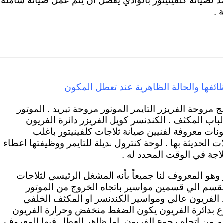
د لصيانة كلفينيتور بالوادي يفضل ان يتم عمل صيانة شاملة
 .
ائفها والحالة الظاهرية عند تعطل المكون
 مروحة الفريزر التايمر الموتور مروحة تبريد . الموتور
اب المكثف . الكندنسر كويل الفريزر دائرة الفريون
نات معروفة لفنيين صيانة ثلاجات كلفينيتور باغلب
 الحديثة بها . لوحة كنترول بديلة للتايمر ووظيفتها اعطاء
اجة في الوقت المحدد له .
 وهو المعروف لنا جميعاً بأنه المشغل الرئيسي لثلاجات
تنقسم الي قسمين مواسير باتجاه الخروج من الموتور
الفريون عالي ومواسير الكندنسر او المكثف الخلفي
جوع بدائرة الفريون يكون الضغط منخفض وحرارة الفريون
اهم من اتجاه رجوع الفريون. اما ظاهر العطل فيها المعروف