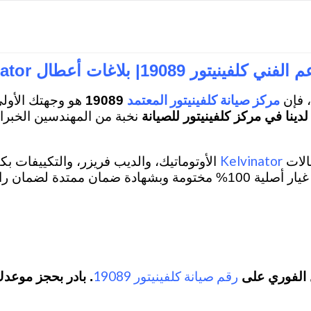
توكيل صيانة كلفينيتور بالقاهرة
مركز صيانة كلفينيتور بالجيزة
وكيل صيانة كلفي
تور 19089| بلاغات أعطال Kelvinator بمصر
مركز صيانة كلفينيتور المعتمد
، فإن
19089
هو وجهتك الأولى
نخبة من المهندسين الخبراء
Kelvinator
الات
الأوتوماتيك، والديب فريزر، والتكييفات بكف
راحة بالك. اتصل على
رقم صيانة كلفينيتور 19089
 الفوري على
. بادر بحجز موعدك