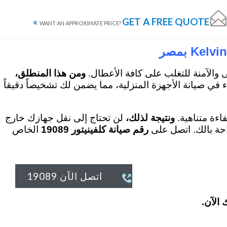

GET A FREE QUOTE »
نيتور الاسكندرية
كلفينيتور المنصورة
كلفينيتور المنوفية
كلفينيتور البحيرة
WANT AN APPROXIMATE PRICE?
 والآمنة للتغلب على كافة الأعطال.
ومن هذا المنطلق،
 في صيانة الأجهزة المنزلية، مما يضمن لك تشخيصاً دقيقاً
اءة متناهية.
ونتيجة لذلك،
لن تحتاج إلى نقل جهازك خارج
رقم صيانة كلفينيتور 19089
الخاص
اتصل الآن 19089

 الآن.