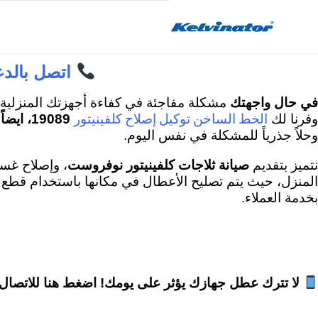
Skip
to
content
اتصل بالدعم الفني كلفيني
في حال واجهتك
مشكلة مفاجئة في كفاءة أجهزتك المنزلية
الخط الساخن توكيل إصلاح كلفينيتور
وفرنا لك
19089، ايضاً لدينا في مركز كلفينيتور للصيانة
وحلاً جذرياً للمشكلة في نفس اليوم.
نتميز بتقديم
صيانة ثلاجات كلفينيتور نوفروست
، وإصلاح غس
المنزل، حيث يتم تصليح الأعطال في مكانها باستخدام قطع غيار أصلية 100% مختومة وبشهادة ضمان ممتدة لضمان 
بخدمة العملاء.
لا تترك عطل جهازك يؤثر على يومك! اضغط هنا للاتصال