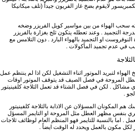
بريسور لايقوم بضخ غاز الفريون جيداً (تلف ميكانيكا
ه سحب الهواء من بين مواسير كويل الفريزر وضخه
رجة التجميد . وعند تعطله يتكون ثلج بغزارة بالفريزر
 النوفروست او التجميد بالهواء البارد . دون التلامس مع
سبب في عدم تجميد المأكولات .
لثلاجة
لهواء لتبريد الموتور اثناء التشغيل لكن اذا لم ينتظم عمل
 تتعطل المروحة في فصل الصيف قد يتوقف الموتور اوقات
ي مشاكل . لكن في فصل الشتاء قد تعمل الثلاجة كلفينيتور
جو .
يسك
هم المكونان المسؤلان عن الاذابة بالثلاجة كلفينيتور
ري بنفس مظهر العطل مثل المروحة او التايمر المسؤل
عمل .
اما بالنسبة للتايمر فهو المنظم العام لوظائف ثلاجات
 لكل مكون بالعمل ويحدد له الوقت ايضاً .