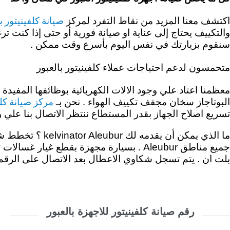
صيانة كلفينيتور ب
اكتشف معنا المزيد من نقاط التفرد لمركز
والتكييف يحتاج إلى عناية او صيانة فورية أو حتى إذا كنت
سنقوم بزيارتك في نفس اليوم بأسرع وقت ممكن .
متحمسون لدعم احتياجات عملاء كلفينيتور بالعبور
معظمنا اعتاد علي وجود الالات الكهربائية بوظائفها المفيدة
مركز صيانة كلف
البوتاجاز سخان مجفف تكييف الهواء . نحن بـ
تسريع اصلاح الجهاز بقدر المستطاع ننتظر الاتصال بنا علي رقم الخط الساخن كلفينيتور 19089 . مهمتنا
ما الذي يمكن أن يقدمه لك kelvinator Aleubur ؟
تخطط شرك
جميع مناطق Aleubur . بسيارة مجهزة بقطع 
بلت ان . يتم تسجل شكاوي الاعطال بعد الاتصال على الرقم 
رقم صيانة كلفينيتور للاجهزة بالعبور