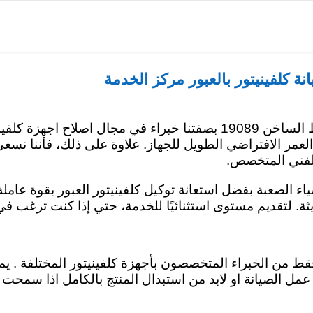
توكيل صيانة كلفينيتور بالقاهرة
مركز صيانة كلفينيتور بالجيزة
وكيل صيانة كلفي
نة كلفينيتور بالعبور مركز الخدمة
افضل اختيار لجهازك مركز صيانة كلفينيتور العبور علي الخط الساخن 19089 بص
 العمر الافتراضي الطويل للجهاز. علاوة على ذلك، فأننا نسع
الفني المتخصص.
اء الصعبة بفضل استعانة توكيل كلفينيتور العبور بقوة عاملة
. لتقديم مستوى استثنائيًا للخدمة، حتي إذا كنت ترغب في
فقط من الخبراء المتخصصون بأجهزة كلفينيتور المختلفة . ي
عمل الصيانة او لابد من استبدال المنتج بالكامل اذا سمحت 