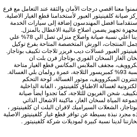
منوا معنا اقصي درجات الاَمان والثقة عند التعامل مع فرع
كز صيانة كلفينيتور العبور لأستخدامنا قطع الغيار الاصلية.
ستقدامنا افضل المهندسون إضافة إلى سيارات الخدمة
مجهزة تجهيز يضمن اصلاح غالبية الاعطال بالمنزل.
لدينا اعلي نسبة صيانة واصلاح منزلي تصل الي 78% علي
مل المنتجات، الورش المتخصصة المتاحة بفرع توكيل
فينيتور العبور غسالات ديب فريزر ثلاجات تكييف بوتاجاز.
ان الغاز السخان الفوري بوتاجاز فرن بلت ان
كروويف، مجفف الملابس المكانس قطع الغيار متاحة
بنسبة 93% كمبريسور الثلاجة، عمرة رولمان بلي الغسالة.
نترون الميكروويف، موتور الغسالة، لوحة التحكم
لكترونية لغسالة الاطباق كلفينيتور ، الفانة الداخلية
تكييف. شحن الفريون للثلاجة، كما تجدوا ايضاً صيانة
موعة المياة لسخان الغاز، ماكينة الاشعال الذاتي
بوتاجاز، الشعلات السيراميك لافران البلت ان كلفينيتور ،
ه مجرد نبذة بسيطة عن توافر قطع غيار كلفينيتور الاصلية
خازننا لدينا نسبة كبيرة لموديلات شركة كلفينيتور .