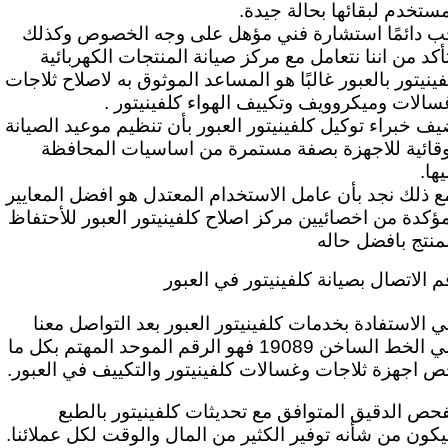
لمستخدم لبقائها بحالة جيدة.
ب دائمًا استشارة فني مؤهل على وجه الخصوص وكذلك
تأكد من اننا نتعامل مع مركز صيانة المنتجات الكهربائية
فينيتور بالعبور غالبًا هو المساعد الموثوق به لاصلاح ثلاجات
سالات وميكروويف وتكييف الهواء كلفينيتور .
يف خبراء توكيل كلفينيتور العبور بأن تنظيم موعيد الصيانة
وقائية للاجهزة بصفة مستمرة من اساسيات المحافظة
ها.
ع ذلك نجد بأن عامل الاستخدام المعتدل هو افضل المعايير
مؤكدة من اخصائيين مركز اصلاح كلفينيتور العبور للأحتفاظ
لمنتج بافضل حاله
م الاتصال بصيانة كلفينيتور في العبور
تي الاستفادة بخدمات كلفينيتور العبور بعد
التواصل معنا
علي الخط الساخن 19089 فهو الرقم الموحد المهتم بكل ما
ص اجهزة ثلاجات وغسالات كلفينيتور والتكييف في العبور.
فحص الدقيق المتوافق مع تحديثات كلفينيتور بالطبع
كون من شأنه توفير الكثير من المال والوقت لكل عملائنا.