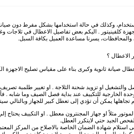
ستخدام، وكذلك في حالة استخدامها بشكل مفرط دون صيانتها 
زة كلفينيتور . اليكم
بعض تفاصيل الاعطال في ثلاجات وغس
دن والمحافظات، يسرنا مساعدة العميل بكافة السبل.
 الاعطال ؟
طال صيانة ثانوية وكبرى بناء على مقياس تصليح الاجهزة الكه
صل والتشغيل او تزويد شحنة الثلاجة . او تغيير طلمبة تصريف
حدة الخارجية للتكييف عند بداية فصل الصيف وما شابه . فأ
تجاهلها يمكن أن تؤدي إلى تعطل كبير للجهاز وبالتالي سيت
الموتور مثلاً او جهاز المجنترون معطل . او التكييف يحتاج إل
حص الجيد حتي لايتكرر العطل.
لى استلام شهادة الضمان الخاصة بالاصلاح من المركز المعتم