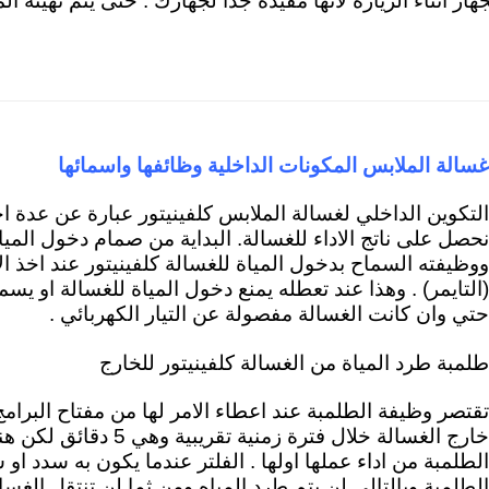
جهاز اثناء الزيارة لأنها مفيدة جداً لجهازك . حتى يتم تهيئة 
غسالة الملابس المكونات الداخلية وظائفها واسمائه
ا
التكوين الداخلي لغسالة الملابس كلفينيتور عبارة عن عدة ا
نحصل على ناتج الاداء للغسالة. ال
بداية من صمام دخول الميا
ووظيفته السماح بدخول المياة للغسالة كلفينيتور عند اخذ ال
(التايمر) . وهذا عند تعطله يمنع دخول المياة للغسالة او يس
حتي وان كانت الغسالة مفصولة عن التيار الكهربائي .
طلمبة طرد المياة من الغسالة كلفينيتور للخارج
تقتصر وظيفة الطلمبة عند اعطاء الامر لها من مفتاح البرامج
خارج الغسالة خلال فترة زمنية
الطلمبة من اداء عملها اولها . الفلتر عندما يكون به سدد ا
الطلمبة وبالتالي لن يتم طرد المياه ومن ثما لن تنتقل الغس