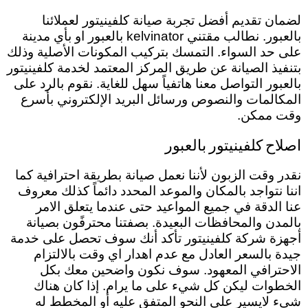
لضمان تقديم أفضل تجربة صيانة كلفينيتور لعملائنا
بالعبور. نطالب مقتني kelvinator بالعبور او بأي مدينة
على حد السواء. التمسك بتركيب المكونات الأصلية وذلك
بتنفيذ الصيانة عن طريق المركز المعتمد لخدمة كلفينيتور
بالعبور التواصل معنا هاتفياً سهل للغاية. نقوم بالرد على
المكالمات والنصوص ورسائل البريد الإلكتروني بأسرع
وقت ممكن.
اصلاح كلفينيتور بالعبور
نقدر وقت الزبون لأننا نعمل صيانة بطريقة احترافية كما
اننا نتواجد بالمكان والموعد المحدد دائماً كذلك معروف
عنا الدقة في جميع المواعيد حتى عندما يتعلق الامر
بالمدن والمحافظات البعيدة.
بصفتنا
محترفًون بصيانة
أجهزة شركة كلفينيتور تأكد أنك سوف تحصل على خدمة
جيدة بالسعر العادل مع عدم اهدار اي وقت بالالتزام
الاحترافي المعهود. سوف نكون واضحين معك بكل
الخطوات ليكن كل شيء على ما يرام. إذا كان هناك
شيء لايسير على النحو المتفق عليه أو المخطط له