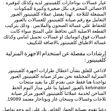
غيار غسالات بوتاجازات كلفينيتور لديه وكذلك لتوفيره .
الاخصائي المحترف بكل صغيرة وكبيرة للمكونات
المشغلة للثلاجة . لهذا يفضل عملاء كلفينيتور العبور
التعامل مع رقم صيانة كلفينيتور للغسالات بالعبور
للحفاظ علي غسالة الصحون والملابس . وذلك بتركيب
القطعة الاصلية التي تحافظ علي المنتج سواء كانت
غسالات فوق اتوماتيك او غسالات تحميل امامي وكذلك
غسالة الاطباق كلفينيتور بالاضافة للتكييف
إرشادات مفصلة عن استخدام الاجهزة المنزلية
كلفينيتور :
لاداعي للقلق بشأن اعطال طرازات اجهزة كلفينيتور
المنزلية المختلفة نحن بمركز صيانة كلفينيتور العبور
تواجدنا هنا فقط حتى نقدم كل ما يفيد منتجات
kelvinator بالعبور اتصلوا بنا علي مدار اليوم الخط
الساخن لخدمة عملائنا كلفينيتور العبور مركز صيانة
ثلاجات وغسالات وسخان غاز وبوتاجاز معتمد 19089.
دعنا نقوم بصيانة الجهاز الخاص بك علي اتم وجه تواصل