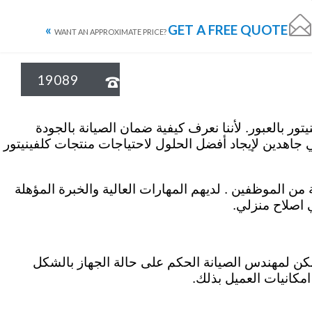

GET A FREE QUOTE »
نيتور الاسكندرية
كلفينيتور المنصورة
كلفينيتور المنوفية
كلفينيتور البحيرة
WANT AN APPROXIMATE PRICE?
19089

فتنا خبراء في مجال اصلاح اجهزة كلفينيتور بالعبور. لأننا نعرف كيفية ضمان الصيانة بالجودة
ي جاهدين لإيجاد أفضل الحلول لاحتياجات منتجات كلفينيتور
 من الموظفين . لديهم المهارات العالية والخبرة المؤهلة
 اصلاح منزلي.
مكن لمهندس الصيانة الحكم على حالة الجهاز بالشكل
امكانيات العميل بذلك.