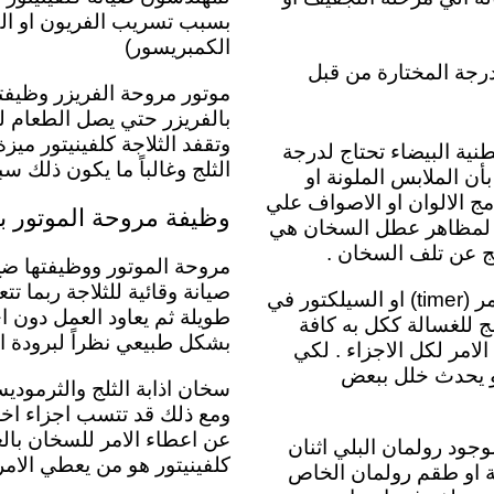
بسبب تسريب الفريون او الكم
الكمبريسور)
درجة المختارة من قبل
موتور مروحة الفريزر
وظيفت
بالفريزر حتي يصل الطعام لد
وتقفد الثلاجة كلفينيتور ميزة
نية البيضاء تحتاج لدرجة
الثلج وغالباً ما يكون ذلك 
نصح . بأن الملابس الملونة او
ج الالوان او الاصواف علي
وظيفة مروحة الموتور با
ن اما بالنسبة لمظاهر عطل السخان هي
تج عن تلف السخان .
مروحة الموتور ووظيفتها ضخ ا
صيانة وقائية للثلاجة ربما
مفتاح اختيار البرامج بالغسالة كلفينيتور او بمسمي اخر التايمر (timer) او السيلكتور في
طويلة ثم يعاود العمل دون ا
ظم . والمبرمج للغسالة ككل به كافة
بشكل طبيعي نظراً لبرودة ال
لامر لكل الاجزاء . لكي
 او يحدث خلل ببعض
سخان اذابة الثلج والثرمود
ومع ذلك قد تتسب اجزاء اخ
عن اعطاء الامر للسخان بال
وجود رولمان البلي اثنان
كلفينيتور هو من يعطي الامر
لة او طقم رولمان الخاص