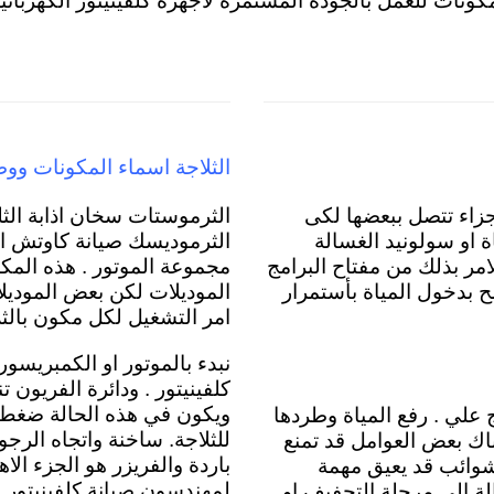
المكونات للعمل بالجودة المستمرة لاجهزة كلفينيتور الكهربائية
الثلاجة اسماء المكونات ووظ
جزاء تتصل ببعضها لكى
الثرموستات سخان اذابة الثلج
ة
او سولونيد الغسالة
الثرموديسك صيانة كاوتش الب
امر بذلك من مفتاح البرامج
مجموعة الموتور . هذه المكو
مح بدخول المياة بأستمرار
الموديلات لكن بعض الموديلات
امر التشغيل لكل مكون بالثل
نبدء بالموتور او الكمبريسور
كلفينيتور
. ودائرة الفريون 
ويكون في هذه الحالة ضغط 
 علي . رفع المياة وطردها
للثلاجة. ساخنة واتجاه الر
 تقريبية وهي 5 دقائق لكن هناك بعض العوامل قد تمنع
باردة والفريزر هو الجزء ال
و شوائب قد يعيق مهمة
لمهندسون صيانة كلفينيتور لل
الة الي مرحلة التجفيف او