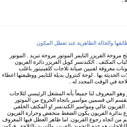
 .
ائفها والحالة الظاهرية عند تعطل المكون
 مروحة الفريزر التايمر الموتور مروحة تبريد . الموتور
اب المكثف . الكندنسر كويل الفريزر دائرة الفريون
نات معروفة لفنيين صيانة ثلاجات كلفينيتور باغلب
 الحديثة بها . لوحة كنترول بديلة للتايمر ووظيفتها اعطاء
اجة في الوقت المحدد له .
 وهو المعروف لنا جميعاً بأنه المشغل الرئيسي لثلاجات
تنقسم الي قسمين مواسير باتجاه الخروج من الموتور
الفريون عالي ومواسير الكندنسر او المكثف الخلفي
جوع بدائرة الفريون يكون الضغط منخفض وحرارة الفريون
اهم من اتجاه رجوع الفريون. اما ظاهر العطل فيها المعروف
ثلاجات هو عدم التجميد بالفريزر والتبريد بالثلاجة . فيكون