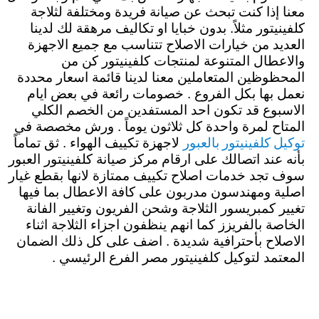
معنا إذا كنت تبحث عن صيانة فريدة ومختلفة لثلاجة
كلفينيتور مثلاً. بدون خبايا او تكاليف مرهقة لك لدينا
العديد من خيارات الاصلاح تتناسب مع جميع الاجهزة
والاعطال المتنوعة لمنتجات كلفينيتور كن من
المحظوظين المتعاملين معنا لدينا قائمة اسعار محددة
نعمل بها بكل الفروع . خصومات رائعة في بعض ايام
الاسبوع قد تكون احد المستفدين من الخصم الكلي
المتاح لمرة واحدة كل ثلاثون يوماً . ورش مخصصة في
توكيل كلفينيتور بالعبور
لاجهزة تكييف الهواء . ثق تماماً
بأنه عند اتصالك على ارقام مركز صيانة كلفينيتور العبور
سوف تجد خدمات اصلاح تكييف ممتازة لانها بقطع غيار
اصلية ومهندسون مدربون على كافة الاعطال بما فيها
تغيير كمبريسور الثلاجة وشحن الفريون وتغيير الفانة
الخاصة بالفريزز كما انهم ينظفون اجزاء الثلاجة اثناء
الاصلاح بأحترافية شديدة . اضف على كل ذلك الضمان
المعتمد لتوكيل كلفينيتور مصر الفرع الرئيسي .