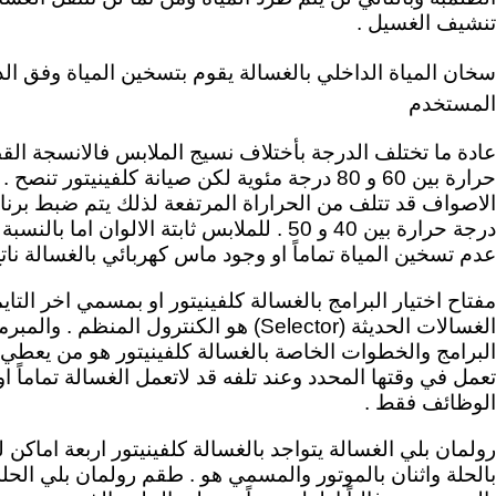
تنشيف الغسيل .
سخان المياة الداخلي بالغسالة يقوم بتسخين المياة وفق ال
المستخدم
عادة ما تختلف الدرجة بأختلاف نسيج الملابس فالانسجة القط
حرارة بين 60 و 80 درجة مئوية لكن صيانة كلفينيتور ت
الاصواف قد تتلف من الحراراة المرتفعة لذلك يتم ضبط برنام
درجة حرارة بين 40 و 50 . للملابس ثابتة الالوا
عدم تسخين المياة تماماً او وجود ماس كهربائي بالغسالة نا
الغسالات الحديثة (Selector) هو الكنترول المن
البرامج والخطوات الخاصة بالغسالة كلفينيتور هو من يعطي ا
تعمل في وقتها المحدد وعند تلفه قد لاتعمل الغسالة تماماً
الوظائف فقط .
رولمان بلي الغسالة يتواجد بالغسالة كلفينيتور اربعة اماكن ل
بالحلة واثنان بالموتور والمسمي هو . طقم رولمان بلي الح